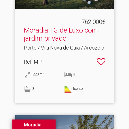
762.000€
Moradia T3 de Luxo com
jardim privado
Porto / Vila Nova de Gaia / Arcozelo
Ref
: MP
2
220
m
3
3
Isento
Moradia