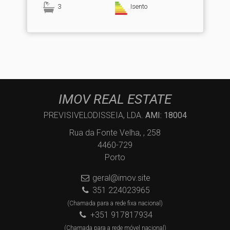
3
Isento
IMOV REAL ESTATE
PREVISIVELODISSEIA, LDA.
AMI: 18004
Rua da Fonte Velha, , 258
4460-729
Porto
geral@imov.site
351 224023965
(Chamada para a rede fixa nacional)
+351 917817934
(Chamada para a rede móvel nacional)