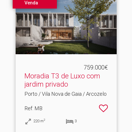
Venda
759.000€
Moradia T3 de Luxo com
jardim privado
Porto / Vila Nova de Gaia / Arcozelo
Ref
: MB
2
220
m
3