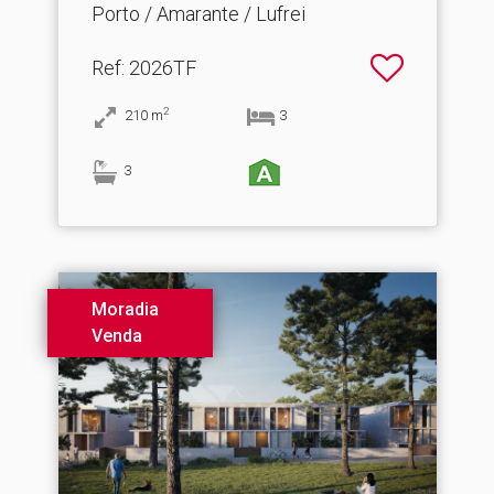
Porto / Amarante / Lufrei
Ref
: 2026TF
2
210
m
3
3
Moradia
Venda