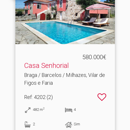
580.000€
Casa Senhorial
Braga / Barcelos / Milhazes, Vilar de
Figos e Faria
Ref
: 4202 (2)
2
482
m
4
2
Sim