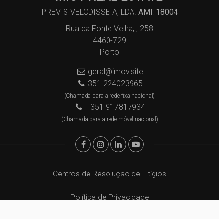
PREVISIVELODISSEIA, LDA.
AMI: 18004
Rua da Fonte Velha, , 258
4460-729
Porto
geral@imov.site
351 224023965
(Chamada para a rede fixa nacional)
+351 917817934
(Chamada para a rede móvel nacional)
Centros de Resolução de Litígios
Política de Privacidade